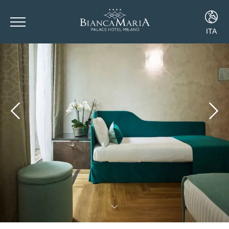
ITA
ITA
ENG